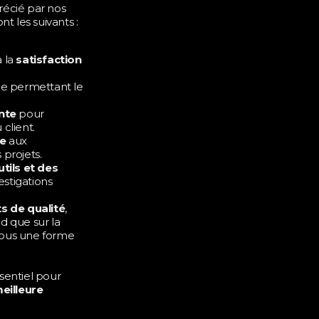
récié par nos
nt les suivants :
à la
satisfaction
e permettant le
nte
pour
 client.
e
aux
 projets.
tils et des
stigations
 de qualité
,
nd que sur la
 sous une forme
ssentiel pour
eilleure