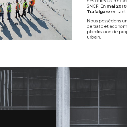
des bureaux d’étud
SNCF. En
mai
2010
Trafalgare
en tant 
Nous possédons un
de trafic et économ
planification de pr
urbain.