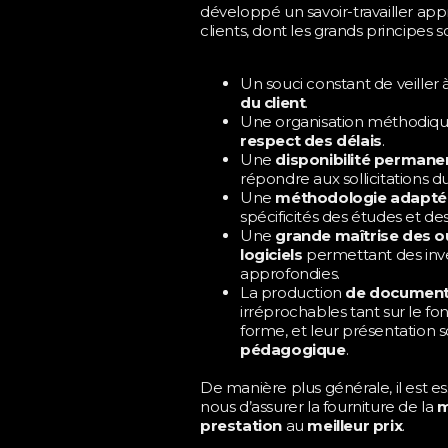
développé un savoir-travailler app
clients, dont les grands principes so
Un souci constant de veiller 
du client
.
Une organisation méthodiqu
respect des délais
.
Une
disponibilité permane
répondre aux sollicitations du
Une
méthodologie adapté
spécificités des études et des
Une
grande maîtrise des ou
logiciels
permettant des inve
approfondies.
La production
de documents
irréprochables tant sur le fo
forme, et leur présentation
pédagogique
.
De manière plus générale, il est e
nous d’assurer la fourniture de la
m
prestation
au
meilleur prix
.