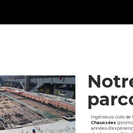
Notr
parc
Ingénieurs civils de l
Chaussées
(promot
années d’expérienc