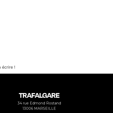
propos
Références
Équipe
Contact
écrire !
34 rue Edmond Rostand
13006 MARSEILLE