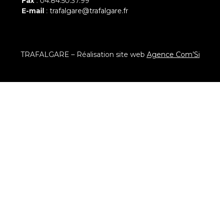
Fax
: 04.84.50.37.99
E-mail
:
trafalgare@trafalgare.fr
TRAFALGARE – Réalisation site web
Agence Com’Si