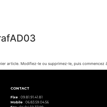
A 
rafAD03
!
ier article. Modifiez-le ou supprimez-le, puis commencez à 
CONTACT
Fixe
: 09.81.91.41.81
Mobile
: 06.83.59.04.56