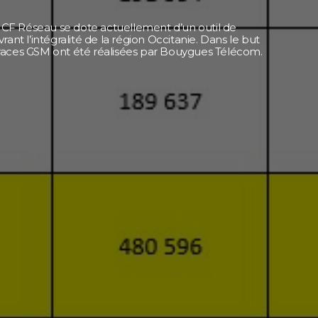
SNCF Réseau se dote actuellement d’un outil de
ant l’intégralité de la région Occitanie. Dans le but
races GSM ont été réalisées par Bouygues Télécom.