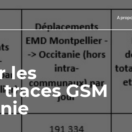
A prop
 les
 traces GSM
nie