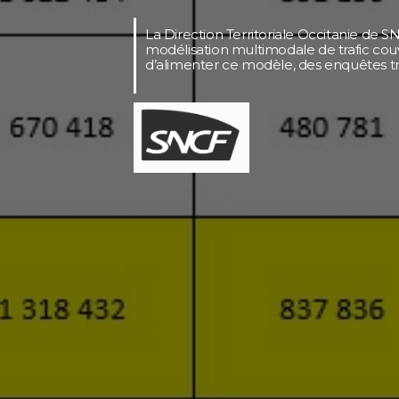
La Direction Territoriale Occitanie de 
modélisation multimodale de trafic couvr
d’alimenter ce modèle, des enquêtes t