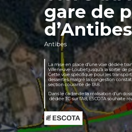
gare de 
d’Antibes
Antibes
La mise en place d’une voie dédiée tr
Villeneuve-Loubet jusqu’à la sortie de 
Cette voie spécifique pour les transpor
dessertes malgré la congestion consta
section courante de l’A8.
Dans le cadre de la réalisation d’un do
dédiée TC sur l’A8, ESCOTA souhaite réa