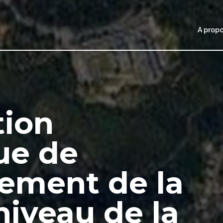
A prop
tion
ue de
ement de la
iveau de la