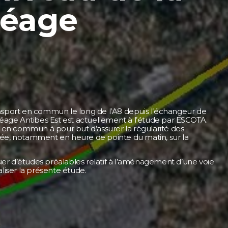
péage
ansport en commun le long de l’A8 depuis l’échangeur de
péage Antibes Est est actuellement à l’étude par ESCOTA.
t en commun à pour but d’assurer la régularité des
tée, notamment en heure de pointe du matin, sur la
ssier d’études préalables relatif à l’aménagement d’une voie
liser la présente étude.